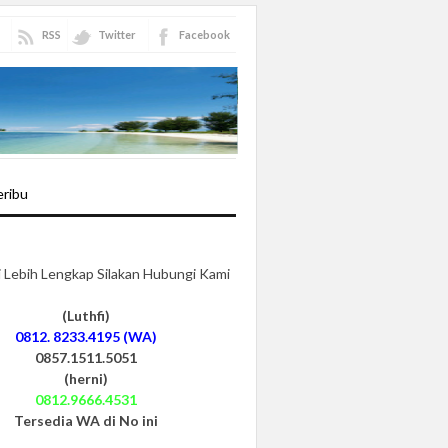
RSS
Twitter
Facebook
eribu
i Lebih Lengkap Silakan Hubungi Kami
(Luthfi)
0812. 8233.4195 (WA)
0857.1511.5051
u Seribu
(herni)
0812.9666.4531
Tersedia WA di No ini