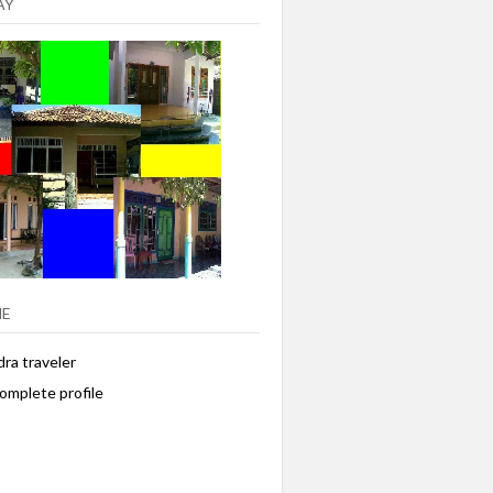
AY
ME
ra traveler
omplete profile