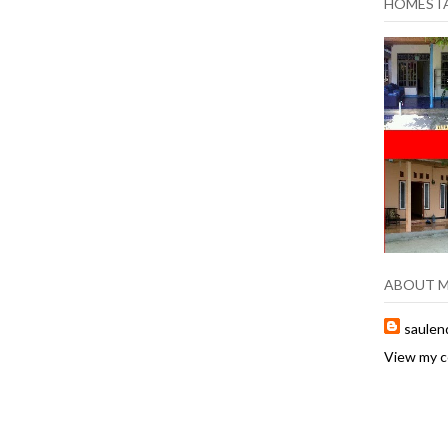
HOMEST
ABOUT 
saulend
View my c