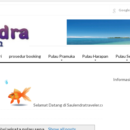
Google
i
prosedur booking
Pulau Pramuka
Pulau Harapan
Pulau S
Informas
Selamat Datang di Saulendratraveler.com Agent Travel Pula
abel
wisata pulau sepa
.
Show all posts