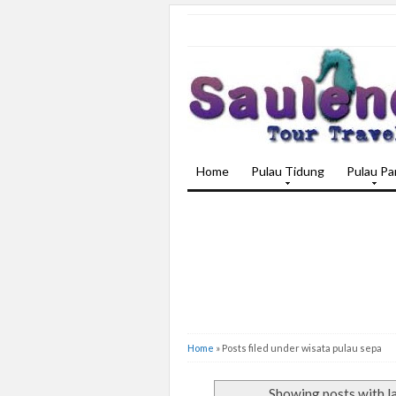
Home
Pulau Tidung
Pulau Par
Home
»
Posts filed under wisata pulau sepa
Showing posts with l